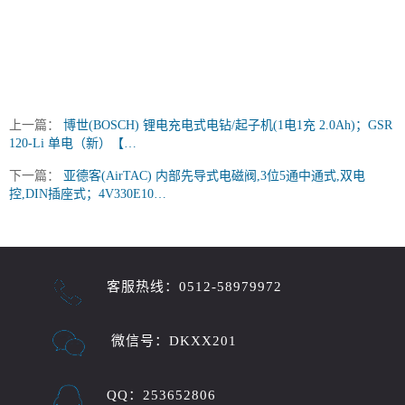
上一篇：
博世(BOSCH) 锂电充电式电钻/起子机(1电1充 2.0Ah)；GSR
120-Li 单电（新）【…
下一篇：
亚德客(AirTAC) 内部先导式电磁阀,3位5通中通式,双电
控,DIN插座式；4V330E10…
客服热线：0512-58979972
微信号：DKXX201
QQ：253652806